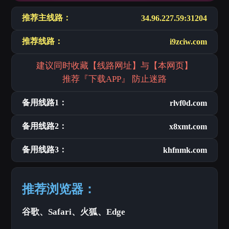
推荐主线路：
34.96.227.59:31204
推荐线路：
i9zciw.com
建议同时收藏【线路网址】与【本网页】
推荐『下载APP』 防止迷路
备用线路1：
rlvf0d.com
备用线路2：
x8xmt.com
备用线路3：
khfnmk.com
推荐浏览器：
谷歌、Safari、火狐、Edge